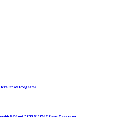
Ders Sınav Programı
marlık Bölümü BÜTÜNLEME Sınav Programı