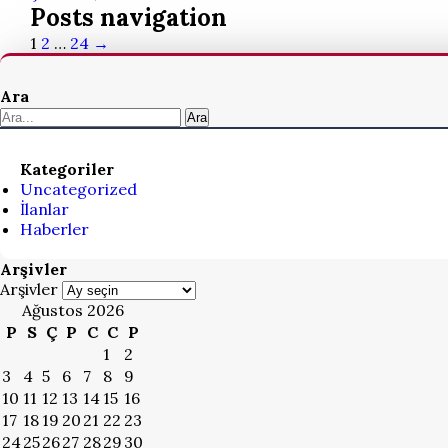
Posts navigation
1
2
…
24
→
Ara
Ara
Kategoriler
Uncategorized
İlanlar
Haberler
Arşivler
Arşivler
Ağustos 2026
P
S
Ç
P
C
C
P
1
2
3
4
5
6
7
8
9
10
11
12
13
14
15
16
17
18
19
20
21
22
23
24
25
26
27
28
29
30