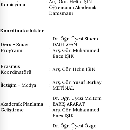
:
Arş. Gör. Helin IŞIN
Komisyonu
Öğrencinin Akademik
Danışmanı
Koordinatörlükler
Dr. Öğr. Üyesi Sinem
Ders – Sınav
DAĞILGAN
:
Programı
Arş. Gör. Muhammed
Enes IŞIK
Erasmus
:
Arş. Gör. Helin IŞIN
Koordinatörü
Arş. Gör. Yusuf Berkay
İletişim – Medya
:
METİNAL
Dr. Öğr. Üyesi Meltem
Akademik Planlama –
BARIŞ ARARAT
:
Geliştirme
Arş. Gör. Muhammed
Enes IŞIK
Dr. Öğr. Üyesi Özge