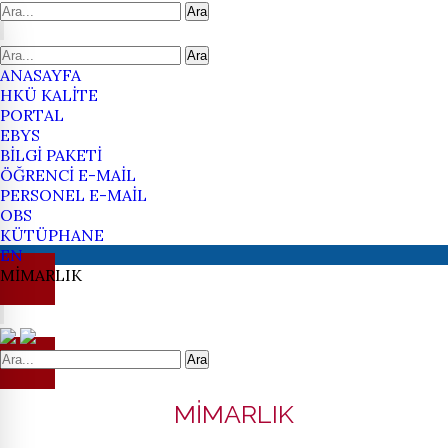
Ara
Ara
ANASAYFA
HKÜ KALİTE
PORTAL
EBYS
BİLGİ PAKETİ
ÖĞRENCİ E-MAİL
PERSONEL E-MAİL
OBS
KÜTÜPHANE
EN
MİMARLIK
Ara
MİMARLIK